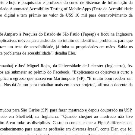
te e hoje é pesquisador e professor do curso de Sistemas de Informação da
lado Automated Acessibility Testing of Mobile Apps (Teste de Acessibilidade
ão digital e tem prêmio no valor de US$ 10 mil para desenvolvimento da
 de Amparo à Pesquisa do Estado de São Paulo (Fapesp) e ficou na Inglaterra
aplicativos móveis para androides no intuito de identificar problemas para que
azer um teste de acessibilidade, já tinha as propriedades em mãos. Sabia os
ica problemas de acessibilidade”, detalha Eler.
anha) e José Miguel Rojas, da Universidade de Leicester (Inglaterra), fez
os até submeter ao prêmio do Facebook. “Explicamos os objetivos a curto e
xplica o egresso que nasceu em Martinópolis (SP). “É muito bom receber um
os. Nos dá ânimo para trabalhar mais em nosso projeto”, afirma o docente da
mudou para São Carlos (SP) para fazer mestrado e depois doutorado na USP,
rado em Sheffield, na Inglaterra. “Quando cheguei ao mestrado não tive
ito A em todas as disciplinas. Costumo comentar que a Fipp é diferenciada.
 conhecimento para atuar na profissão em diversas áreas”, conta Eler, que foi