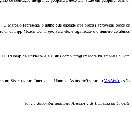
ime de dedicação integral de pesquisa a docência. Atuo em pesquisa, ensino,
a. “O Marcelo representa o aluno que entende que precisa aproveitar todos os
retor da Fipp Moacir Del Trejo. Para ele, é significativo o número de alunos
 da FCT/Unesp de Prudente e ela atua como programadora na empresa VCom
s ou Sistemas para Internet na Unoeste. As inscrições para o
VestVerão
estão
Notícia disponibilizada pela Assessoria de Imprensa da Unoeste