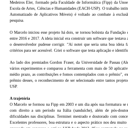
Medeiros Eler, formado pela Faculdade de Informática (Fipp) da Unoes
Escola de Artes, Ciências e Humanidades (EACH-USP). O trabalho intitu
Automatizado de Aplicativos Móveis) é voltado ao combate à exclus
pesquisa.
O Marcelo iniciou esse projeto há dois, se tornou bolsista da Fundação
entre 2016 e 2017. A ideia inicial era construir um software que testava 
o desenvolvedor pudesse corrigir. “Aí notei que seria uma boa ideia f
critérios para ser acessível. Criei o software que testa aplicação e identif
Ao lado dos premiados Gordon Fraser, da Universidade de Passau (Alem
vários experimentos e comparou a ferramenta com mais de 50 aplicativ
médio prazo, as contribuições e fomos contemplados com o prêmio”, e
prêmio desses, o reconhecimento de ser selecionado entre tantos projet
USP.
A trajetória
O Marcelo se formou na Fipp em 2003 e um dia após sua formatura se 
com direito a um período na Itália (sanduíche), além de pós-douto
dificuldades nas disciplinas. Terminei mestrado e doutorado com conce
Excelentes professores, boa estrutura e o aspecto prático nos deu muito