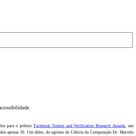
cessibilidade
idos para o prêmio
Facebook Testing and Verification Research Awards
, um
onados apenas 10. Um deles, do egresso de Ciência da Computação Dr. Marcelo