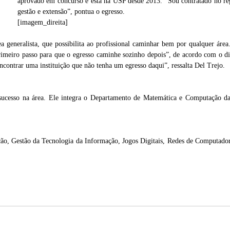
aprovado em concurso e está na USP desde 2013. “Sou contratado no reg
migos
gestão e extensão”, pontua o egresso.
[imagem_direita]
a generalista, que possibilita ao profissional caminhar bem por qualquer áre
rimeiro passo para que o egresso caminhe sozinho depois”, de acordo com o di
ncontrar uma instituição que não tenha um egresso daqui”, ressalta Del Trejo.
 sucesso na área. Ele integra o Departamento de Matemática e Computação
ção, Gestão da Tecnologia da Informação, Jogos Digitais, Redes de Computadore