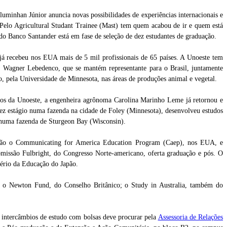
Fluminhan Júnior anuncia novas possibilidades de experiências internacionais e
. Pelo Agricultural Studant Trainee (Mast) tem quem acabou de ir e quem está
o Banco Santander está em fase de seleção de dez estudantes de graduação.
já recebeu nos EUA mais de 5 mil profissionais de 65 países. A Unoeste tem
no Wagner Lebedenco, que se mantém representante para o Brasil, juntamente
, pela Universidade de Minnesota, nas áreas de produções animal e vegetal.
sos da Unoeste, a engenheira agrônoma Carolina Marinho Leme já retornou e
fez estágio numa fazenda na cidade de Foley (Minnesota), desenvolveu estudos
tá numa fazenda de Sturgeon Bay (Wisconsin).
estão o Communicating for America Education Program (Caep), nos EUA, e
omissão Fulbright, do Congresso Norte-americano, oferta graduação e pós. O
tério da Educação do Japão.
; o Newton Fund, do Conselho Britânico; o Study in Australia, também do
 intercâmbios de estudo com bolsas deve procurar pela
Assessoria de Relações