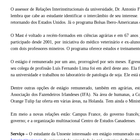
O assessor de Relações Interinstitucionais da universidade, Dr. Antonio 
lembra que cabe ao estudante identificar o intercâmbio de seu interesse
retornando dos Estados Unidos. Já o programa Bolsas Ibero-Americanas d
O Mast é voltado a recém-formados em ciências agrárias e em 67 anos 
participado desde 2001, por iniciativa do médico veterinário e ex-alu
com dois professores mineiros. O programa oferece estudos e treinamento
O estágio é remunerado por um ano, prorrogável por seis meses. Egres
seu colega de profissão Luís Fernando Lima foi em abril deste ano. Ela 
na universidade e trabalhou no laboratório de patologia de soja. Ele es
Dentre outras opções de estágio remunerado, também em agrárias, 
Associação dos Fazendeiros Irlandeses (IFA). Na área de humanas, a C
Orange Tulip faz oferta em várias áreas, na Holanda. Tem ainda o Minis
Em meio a novas relações estão: Campus France, do governo francês
governo; e a organização multinacional Centro de Estudos Canadenses.
Serviço –
O estudante da Unoeste interessado em estágio remunerado ou