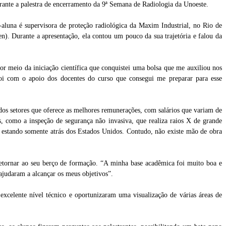
ante a palestra de encerramento da 9ª Semana de Radiologia da Unoeste.
-aluna é supervisora de proteção radiológica da Maxim Industrial, no Rio de
n). Durante a apresentação, ela contou um pouco da sua trajetória e falou da
or meio da iniciação científica que conquistei uma bolsa que me auxiliou nos
 foi com o apoio dos docentes do curso que consegui me preparar para esse
dos setores que oferece as melhores remunerações, com salários que variam de
, como a inspeção de segurança não invasiva, que realiza raios X de grande
so estando somente atrás dos Estados Unidos. Contudo, não existe mão de obra
de
Comissão organizadora do evento: Campos junto das alunas do 5º termo de Radiologia
da Unoeste
retornar ao seu berço de formação. “A minha base acadêmica foi muito boa e
ajudaram a alcançar os meus objetivos”.
excelente nível técnico e oportunizaram uma visualização de várias áreas de