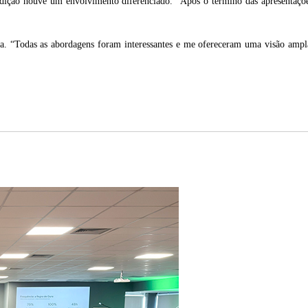
edição houve um envolvimento diferenciado. “Após o término das apresentações
va. “Todas as abordagens foram interessantes e me ofereceram uma visão ampl