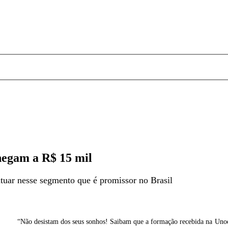
chegam a R$ 15 mil
atuar nesse segmento que é promissor no Brasil
iveira
Foto: Gabriela Olivei
“Não desistam dos seus sonhos! Saibam que a formação recebida na Unoe