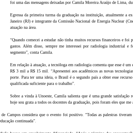
foi uma das mensagens deixadas por Camila Moreira Araújo de Lima, dur
Egressa da primeira turma da graduação na instituição, atualmente a ex
Janeiro (RJ) e integrante da Comissão Nacional de Energia Nuclear (Cne
atuação na área.
“Quando comecei a estudar não tinha muitos recursos financeiros e foi p
gastos. Além disso, sempre me interessei por radiologia industrial e
segmento”, conta Camila.
Em relação à atuação, a tecnóloga em radiologia comenta que esse é um 
R$ 3 mil a R$ 15 mil. “Apresentei aos acadêmicos as novas tecnologias
porte. Para ter uma ideia, o Brasil é o segundo país a obter esse recur
qualificada suficiente para o trabalho”.
estrou
Atividades científicas foram realizadas no auditório Azaleia, campus II da universida
Sobre a vinda à Unoeste, Camila salienta que é uma grande satisfação 
hoje sou grata a todos os docentes da graduação, pois foram eles que me 
de Campos considera que o evento foi positivo. “Todas as palestras tiveram 
educação continuada”.