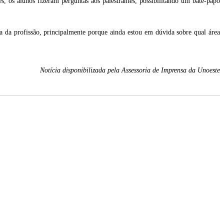
, os alunos fizeram perguntas aos palestrantes, possibilitando um bate-papo
a da profissão, principalmente porque ainda estou em dúvida sobre qual área
Notícia disponibilizada pela Assessoria de Imprensa da Unoeste