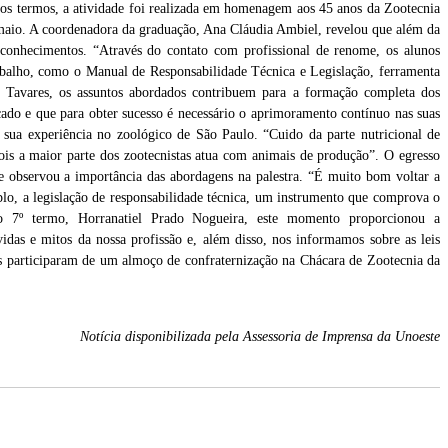
 os termos, a atividade foi realizada em homenagem aos 45 anos da Zootecnia
maio. A coordenadora da graduação, Ana Cláudia Ambiel, revelou que além da
 conhecimentos. “Através do contato com profissional de renome, os alunos
abalho, como o Manual de Responsabilidade Técnica e Legislação, ferramenta
is Tavares, os assuntos abordados contribuem para a formação completa dos
cado e que para obter sucesso é necessário o aprimoramento contínuo nas suas
a sua experiência no zoológico de São Paulo. “Cuido da parte nutricional de
pois a maior parte dos zootecnistas atua com animais de produção”. O egresso
 observou a importância das abordagens na palestra. “É muito bom voltar a
lo, a legislação de responsabilidade técnica, um instrumento que comprova o
do 7º termo, Horranatiel Prado Nogueira, este momento proporcionou a
das e mitos da nossa profissão e, além disso, nos informamos sobre as leis
os participaram de um almoço de confraternização na Chácara de Zootecnia da
Notícia disponibilizada pela Assessoria de Imprensa da Unoeste