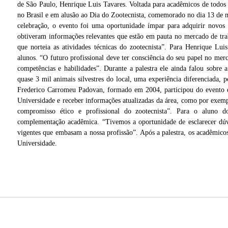
de São Paulo, Henrique Luis Tavares. Voltada para acadêmicos de todos
no Brasil e em alusão ao Dia do Zootecnista, comemorado no dia 13 de 
celebração, o evento foi uma oportunidade ímpar para adquirir novos
obtiveram informações relevantes que estão em pauta no mercado de tr
que norteia as atividades técnicas do zootecnista”. Para Henrique Lu
alunos. “O futuro profissional deve ter consciência do seu papel no mer
competências e habilidades”. Durante a palestra ele ainda falou sobre 
quase 3 mil animais silvestres do local, uma experiência diferenciada, 
Frederico Carromeu Padovan, formado em 2004, participou do evento e
Universidade e receber informações atualizadas da área, como por exemp
compromisso ético e profissional do zootecnista”. Para o aluno 
complementação acadêmica. “Tivemos a oportunidade de esclarecer dúvi
vigentes que embasam a nossa profissão”. Após a palestra, os acadêmic
Acadêmicos receberam orientações sobre o mercado de trabalho
es
Universidade.