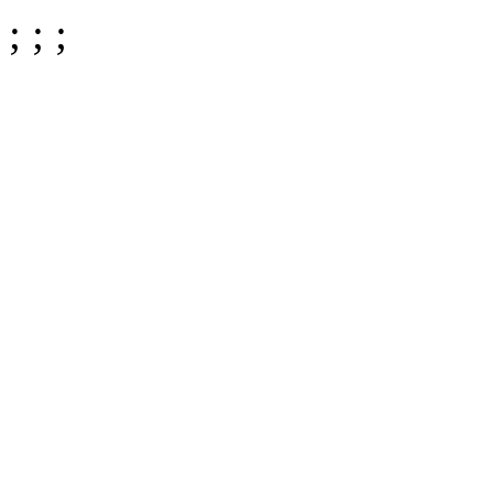
;
;
;