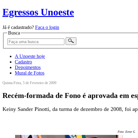
Egressos Unoeste
Já é cadastrado?
Faça o login
Busca
A Unoeste hoje
Cadastro
Depoimentos
Mural de Fotos
Quinta-Feira, 5 de Fevereiro de 2009
Recém-formada de Fono é aprovada em esp
Keiny Sander Pinotti, da turma de dezembro de 2008, foi a
Foto: Ector Ger