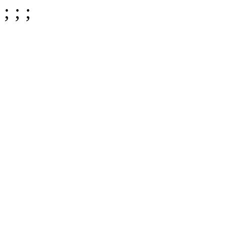
;
;
;