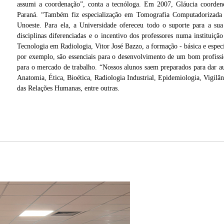
assumi a coordenação”, conta a tecnóloga. Em 2007, Gláucia coorden
Paraná. “Também fiz especialização em Tomografia Computadorizada
Unoeste. Para ela, a Universidade ofereceu todo o suporte para a sua
disciplinas diferenciadas e o incentivo dos professores numa institui
Tecnologia em Radiologia, Vitor José Bazzo, a formação - básica e especí
por exemplo, são essenciais para o desenvolvimento de um bom profissio
para o mercado de trabalho. “Nossos alunos saem preparados para dar aul
Anatomia, Ética, Bioética, Radiologia Industrial, Epidemiologia, Vigilâ
das Relações Humanas, entre outras.
cia
zo