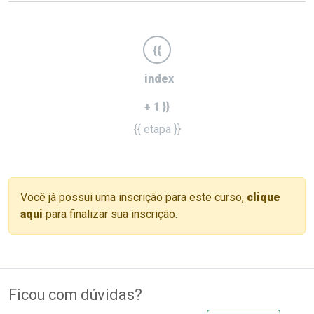
{{
index
+ 1 }}
{{ etapa }}
Você já possui uma inscrição para este curso,
clique
aqui
para finalizar sua inscrição.
Ficou com dúvidas?