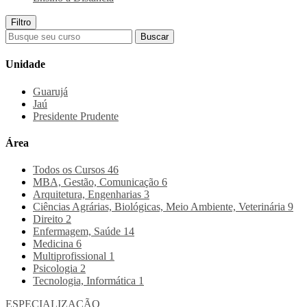
Filtro
Buscar
Unidade
Guarujá
Jaú
Presidente Prudente
Área
Todos os Cursos
46
MBA, Gestão, Comunicação
6
Arquitetura, Engenharias
3
Ciências Agrárias, Biológicas, Meio Ambiente, Veterinária
9
Direito
2
Enfermagem, Saúde
14
Medicina
6
Multiprofissional
1
Psicologia
2
Tecnologia, Informática
1
ESPECIALIZAÇÃO