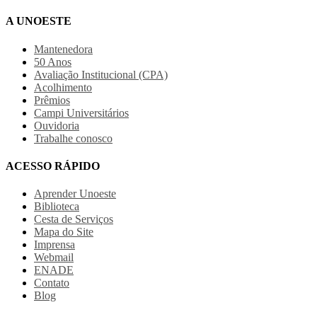
A UNOESTE
Mantenedora
50 Anos
Avaliação Institucional (CPA)
Acolhimento
Prêmios
Campi Universitários
Ouvidoria
Trabalhe conosco
ACESSO RÁPIDO
Aprender Unoeste
Biblioteca
Cesta de Serviços
Mapa do Site
Imprensa
Webmail
ENADE
Contato
Blog