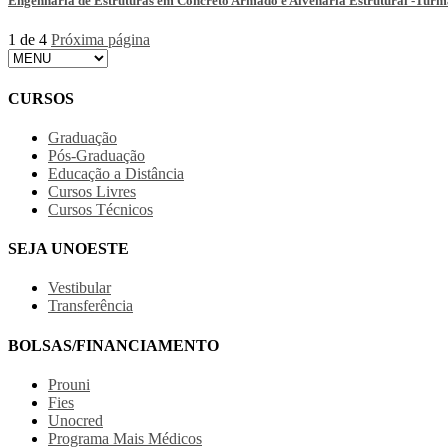
Engenharia de Estruturas em Concreto Armado e Alvenaria Estrutural -Turm
1 de 4
Próxima página
CURSOS
Graduação
Pós-Graduação
Educação a Distância
Cursos Livres
Cursos Técnicos
SEJA UNOESTE
Vestibular
Transferência
BOLSAS/FINANCIAMENTO
Prouni
Fies
Unocred
Programa Mais Médicos