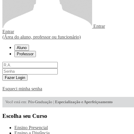
Entrar
Entrar
(Área do aluno, professor ou funcionário)
Aluno
Professor
Fazer Login
Esqueci minha senha
Você está em:
Pós-Graduação
|
Especialização e Aperfeiçoamento
Escolha seu Curso
Ensino Presencial
Ensino a Distância