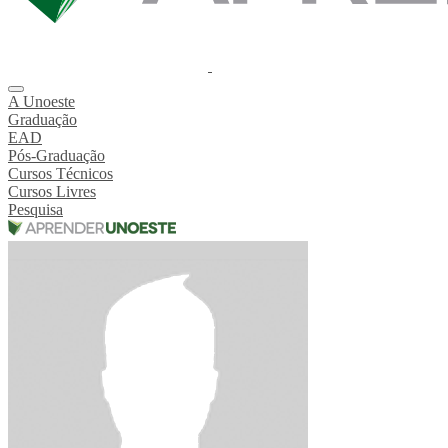
A Unoeste
Graduação
EAD
Pós-Graduação
Cursos Técnicos
Cursos Livres
Pesquisa