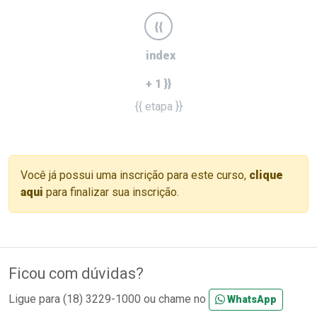
{{
index
+ 1 }}
{{ etapa }}
Você já possui uma inscrição para este curso,
clique
aqui
para finalizar sua inscrição.
Ficou com dúvidas?
Ligue para (18) 3229-1000 ou chame no
WhatsApp