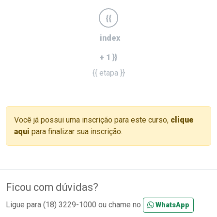
{{
index
+ 1 }}
{{ etapa }}
Você já possui uma inscrição para este curso,
clique
aqui
para finalizar sua inscrição.
Ficou com dúvidas?
Ligue para (18) 3229-1000 ou chame no
WhatsApp