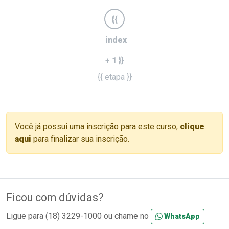
{{
index
+ 1 }}
{{ etapa }}
Você já possui uma inscrição para este curso,
clique
aqui
para finalizar sua inscrição.
Ficou com dúvidas?
Ligue para (18) 3229-1000 ou chame no
WhatsApp