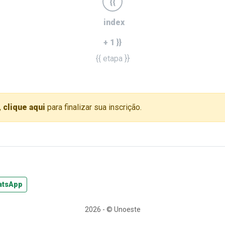
{{
index
+ 1 }}
{{ etapa }}
,
clique aqui
para finalizar sua inscrição.
atsApp
2026 - © Unoeste