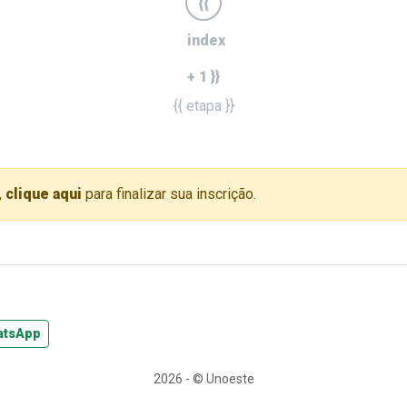
{{
index
+ 1 }}
{{ etapa }}
,
clique aqui
para finalizar sua inscrição.
atsApp
2026 - © Unoeste