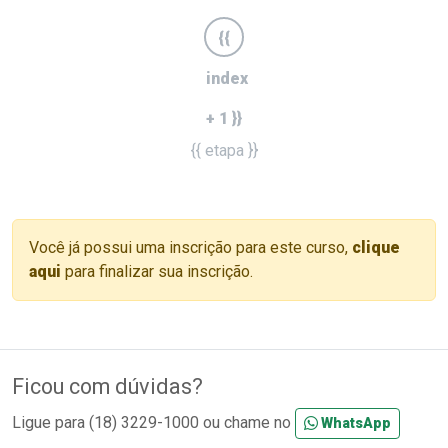
{{
index
+ 1 }}
{{ etapa }}
Você já possui uma inscrição para este curso,
clique
aqui
para finalizar sua inscrição.
Ficou com dúvidas?
Ligue para (18) 3229-1000 ou chame no
WhatsApp