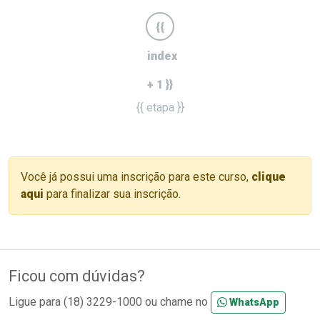
{{
index
+ 1 }}
{{ etapa }}
Você já possui uma inscrição para este curso,
clique
aqui
para finalizar sua inscrição.
Ficou com dúvidas?
Ligue para (18) 3229-1000 ou chame no
WhatsApp