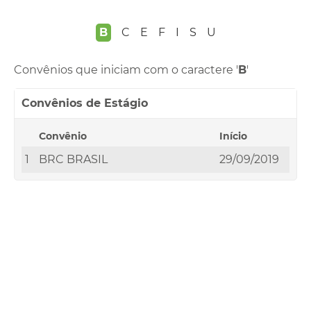
B
C
E
F
I
S
U
Convênios que iniciam com o caractere '
B
'
Convênios de Estágio
Convênio
Início
1
BRC BRASIL
29/09/2019