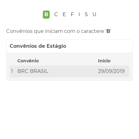
B
C
E
F
I
S
U
Convênios que iniciam com o caractere '
B
'
Convênios de Estágio
Convênio
Início
1
BRC BRASIL
29/09/2019