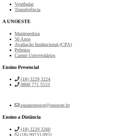
Vestibular
Transferência
A UNOESTE
Mantenedora
50 Anos
Avaliação Institucional (CPA)
Prêmios
Campi Universitários
Ensino Presencial
(18) 3229 3224
0800 771 5533
equipeproext@unoeste.br
Ensino a Distância
(18) 3229 3260
(18) 99733 0951